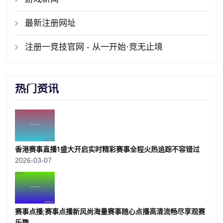
最新注册网址
注册一竞技官网 - 从一开始·竞无止境
热门资讯
香港赛事直播1盛大开启实时精彩赛事全程火热追踪不容错过
2026-03-07
赛事点播;赛事点播新风尚海量赛事随心点播高清流畅尽享观赛
乐趣