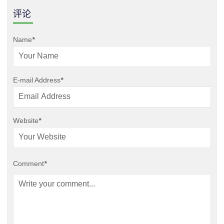
评论
Name
*
E-mail Address
*
Website
*
Comment
*