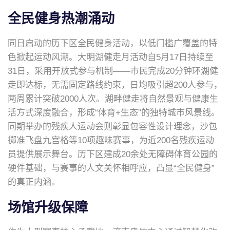
全民健身热潮涌动
同日启动的历下区全民健身活动，以低门槛广覆盖的特
色掀起运动风潮。大明湖健走月活动自5月17日持续至
31日，采用开放式参与机制——市民完成20分钟环湖健
走即达标，无需固定路线约束，日均吸引超200人参与，
两周累计突破2000人次。湖畔健走将自然景观与健康生
活方式深度融合，形成“体育+生态”的独特城市风景线。
同期举办的残疾人运动会则彰显包容性设计理念，沙包
掷准飞盘九宫格等10项趣味赛事，为近200名残疾运动
员提供展示舞台。历下区建成20余处无障碍体育公园的
硬件基础，与赛事的人文关怀相呼应，凸显“全民健身”
的真正内涵。
场馆升级保障