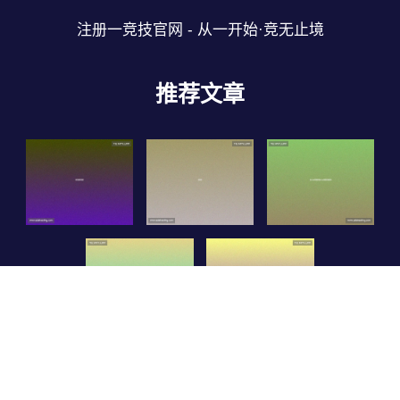
注册一竞技官网 - 从一开始·竞无止境
推荐文章