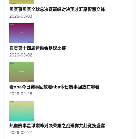
贝赛事贝赛全球总决赛巅峰对决英才汇聚智慧交锋
2026-03-03
自贡第十四届运动会足球比赛
2026-03-02
看nba今日赛事回放看nba今日赛事回放在哪看
2026-02-28
热血赛事星球巅峰对决荣耀之战邀你共赴竞技盛宴
2026-02-27