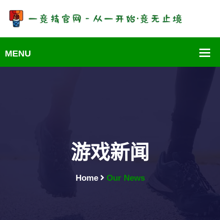
游戏新闻
Home
Our News