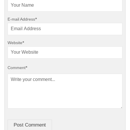
E-mail Address
*
Website
*
Comment
*
Post Comment